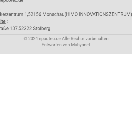
@epcotec.de
:
kerzentrum 1,52156 Monschau(HIMO INNOVATIONSZENTRUM
ite
:
raße 137,52222 Stolberg
© 2024 epcotec.de Alle Rechte vorbehalten
Entworfen von Mahyanet