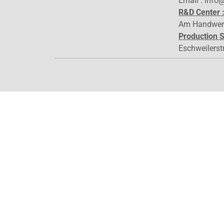
Email : info
R&D Center 
Am Handwer
Production S
Eschweilerst