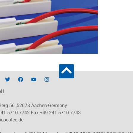
bH
 Berg 56 ,52078 Aachen-Germany
241 5710 7742 Fax:+49 241 5710 7743
@epcotec.de
: