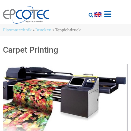
Plasmatechnik
»
Drucken
»
Teppichdruck
Carpet Printing