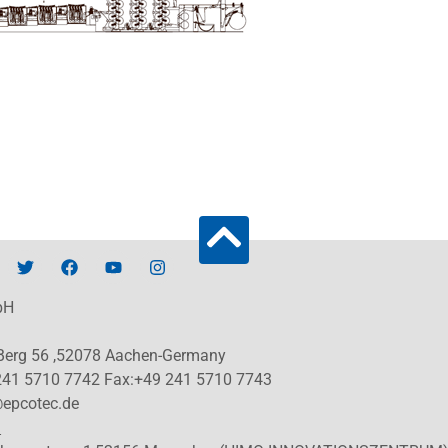
bH
 Berg 56 ,52078 Aachen-Germany
241 5710 7742 Fax:+49 241 5710 7743
@epcotec.de
: